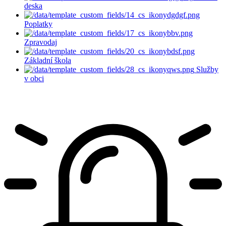
deska
Poplatky
Zpravodaj
Základní škola
Služby
v obci