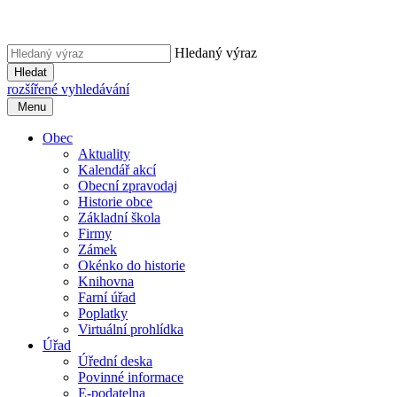
Hledaný výraz
Hledat
rozšířené vyhledávání
Menu
Obec
Aktuality
Kalendář akcí
Obecní zpravodaj
Historie obce
Základní škola
Firmy
Zámek
Okénko do historie
Knihovna
Farní úřad
Poplatky
Virtuální prohlídka
Úřad
Úřední deska
Povinné informace
E-podatelna