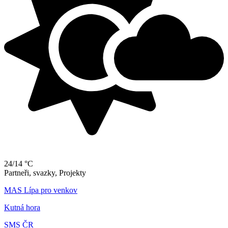
24/14 °C
Partneři, svazky, Projekty
MAS Lípa pro venkov
Kutná hora
SMS ČR