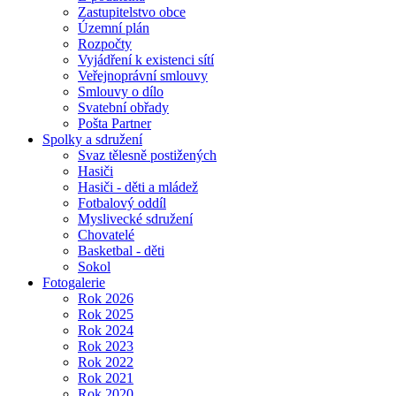
Zastupitelstvo obce
Územní plán
Rozpočty
Vyjádření k existenci sítí
Veřejnoprávní smlouvy
Smlouvy o dílo
Svatební obřady
Pošta Partner
Spolky a sdružení
Svaz tělesně postižených
Hasiči
Hasiči - děti a mládež
Fotbalový oddíl
Myslivecké sdružení
Chovatelé
Basketbal - děti
Sokol
Fotogalerie
Rok 2026
Rok 2025
Rok 2024
Rok 2023
Rok 2022
Rok 2021
Rok 2020