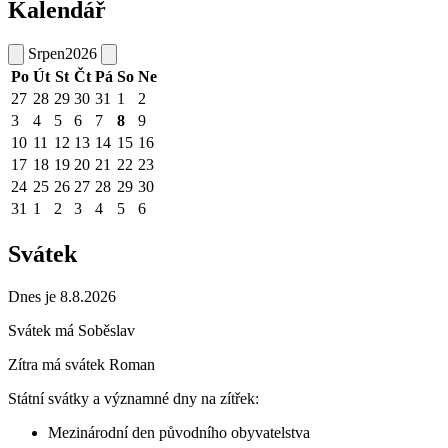
Kalendář
Srpen
2026
Po
Út
St
Čt
Pá
So
Ne
27
28
29
30
31
1
2
3
4
5
6
7
8
9
10
11
12
13
14
15
16
17
18
19
20
21
22
23
24
25
26
27
28
29
30
31
1
2
3
4
5
6
Svátek
Dnes je 8.8.2026
Svátek má
Soběslav
Zítra má svátek
Roman
Státní svátky a významné dny na zítřek:
Mezinárodní den původního obyvatelstva