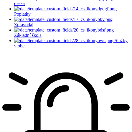
deska
Poplatky
Zpravodaj
Základní škola
Služby
v obci