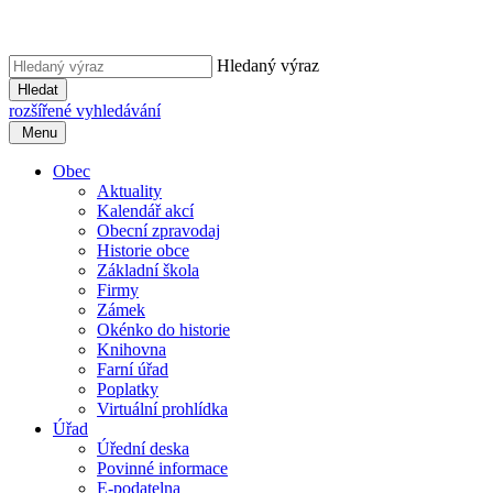
Hledaný výraz
Hledat
rozšířené vyhledávání
Menu
Obec
Aktuality
Kalendář akcí
Obecní zpravodaj
Historie obce
Základní škola
Firmy
Zámek
Okénko do historie
Knihovna
Farní úřad
Poplatky
Virtuální prohlídka
Úřad
Úřední deska
Povinné informace
E-podatelna