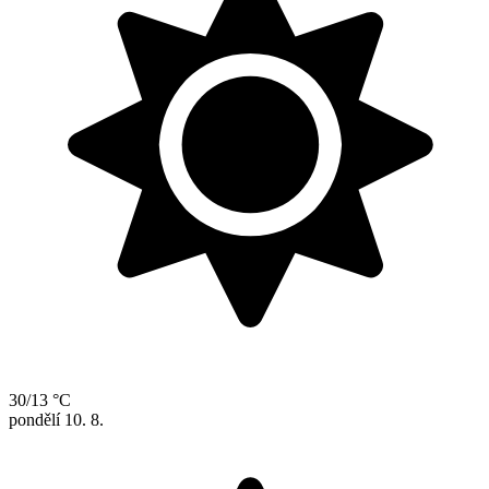
30/13 °C
pondělí
10. 8.