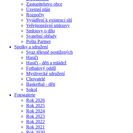
Zastupitelstvo obce
Územní plán
Rozpočty
Vyjádření k existenci sítí
Veřejnoprávní smlouvy
Smlouvy o dílo
Svatební obřady
Pošta Partner
Spolky a sdružení
Svaz tělesně postižených
Hasiči
Hasiči - děti a mládež
Fotbalový oddíl
Myslivecké sdružení
Chovatelé
Basketbal - děti
Sokol
Fotogalerie
Rok 2026
Rok 2025
Rok 2024
Rok 2023
Rok 2022
Rok 2021
Rok 2020