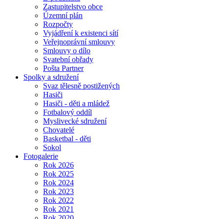
Zastupitelstvo obce
Územní plán
Rozpočty
Vyjádření k existenci sítí
Veřejnoprávní smlouvy
Smlouvy o dílo
Svatební obřady
Pošta Partner
Spolky a sdružení
Svaz tělesně postižených
Hasiči
Hasiči - děti a mládež
Fotbalový oddíl
Myslivecké sdružení
Chovatelé
Basketbal - děti
Sokol
Fotogalerie
Rok 2026
Rok 2025
Rok 2024
Rok 2023
Rok 2022
Rok 2021
Rok 2020