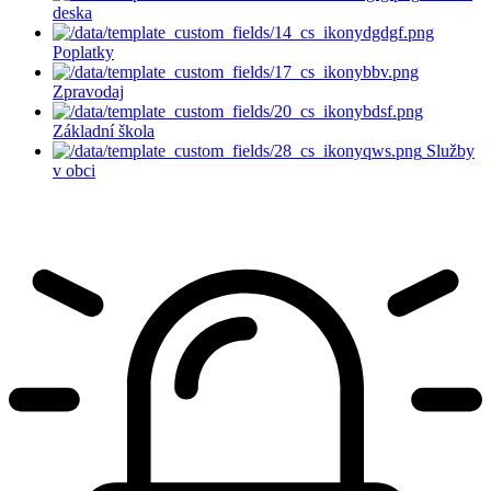
deska
Poplatky
Zpravodaj
Základní škola
Služby
v obci