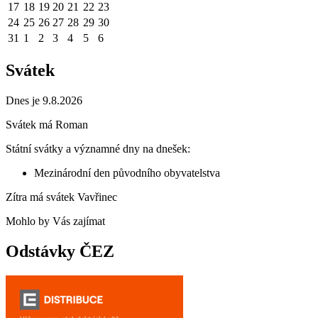
17
18
19
20
21
22
23
24
25
26
27
28
29
30
31
1
2
3
4
5
6
Svátek
Dnes je 9.8.2026
Svátek má
Roman
Státní svátky a významné dny na dnešek:
Mezinárodní den původního obyvatelstva
Zítra má svátek
Vavřinec
Mohlo by Vás zajímat
Odstávky ČEZ