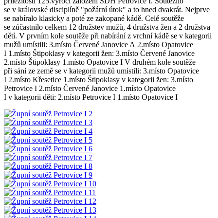
příležitosti 125.výročí založení SDH Petrovice I. Soutěžilo
se v královské disciplíně "požární útok" a to hned dvakrát. Nejprve
se nabíralo klasicky a poté ze zakopané kádě. Celé soutěže
se zúčastnilo celkem 12 družstev mužů, 4 družstva žen a 2 družstva
dětí. V prvním kole soutěže při nabírání z vrchní kádě se v kategorii
mužů umístili: 3.místo Červené Janovice A 2.místo Opatovice
I 1.místo Štipoklasy v kategorii žen: 3.místo Červené Janovice
2.místo Štipoklasy 1.místo Opatovice I V druhém kole soutěže
při sání ze země se v kategorii mužů umístili: 3.místo Opatovice
I 2.místo Křesetice 1.místo Štipoklasy v kategorii žen: 3.místo
Petrovice I 2.místo Červené Janovice 1.místo Opatovice
I v kategorii děti: 2.místo Petrovice I 1.místo Opatovice I