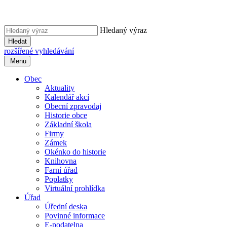
Hledaný výraz
Hledat
rozšířené vyhledávání
Menu
Obec
Aktuality
Kalendář akcí
Obecní zpravodaj
Historie obce
Základní škola
Firmy
Zámek
Okénko do historie
Knihovna
Farní úřad
Poplatky
Virtuální prohlídka
Úřad
Úřední deska
Povinné informace
E-podatelna