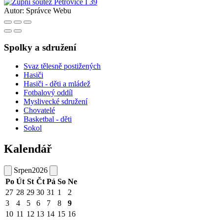
Autor:
Správce Webu
Spolky a sdružení
Svaz tělesně postižených
Hasiči
Hasiči - děti a mládež
Fotbalový oddíl
Myslivecké sdružení
Chovatelé
Basketbal - děti
Sokol
Kalendář
Srpen
2026
Po
Út
St
Čt
Pá
So
Ne
27
28
29
30
31
1
2
3
4
5
6
7
8
9
10
11
12
13
14
15
16