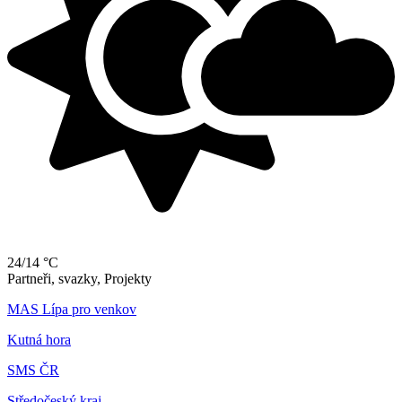
24/14 °C
Partneři, svazky, Projekty
MAS Lípa pro venkov
Kutná hora
SMS ČR
Středočeský kraj