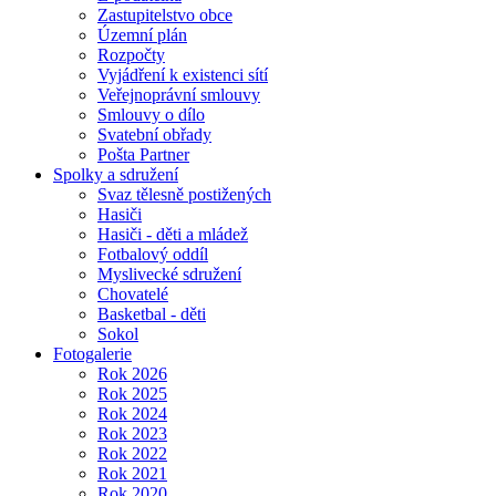
Zastupitelstvo obce
Územní plán
Rozpočty
Vyjádření k existenci sítí
Veřejnoprávní smlouvy
Smlouvy o dílo
Svatební obřady
Pošta Partner
Spolky a sdružení
Svaz tělesně postižených
Hasiči
Hasiči - děti a mládež
Fotbalový oddíl
Myslivecké sdružení
Chovatelé
Basketbal - děti
Sokol
Fotogalerie
Rok 2026
Rok 2025
Rok 2024
Rok 2023
Rok 2022
Rok 2021
Rok 2020