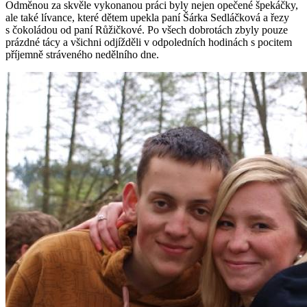
Odměnou za skvěle vykonanou práci byly nejen opečené špekáčky,
ale také lívance, které dětem upekla paní Šárka Sedláčková a řezy
s čokoládou od paní Růžičkové. Po všech dobrotách zbyly pouze
prázdné tácy a všichni odjížděli v odpoledních hodinách s pocitem
příjemně stráveného nedělního dne.