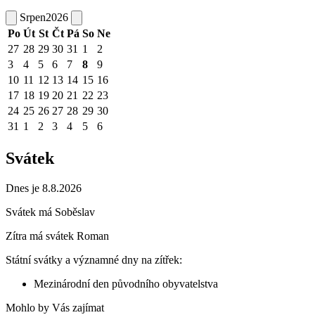
Srpen
2026
Po
Út
St
Čt
Pá
So
Ne
27
28
29
30
31
1
2
3
4
5
6
7
8
9
10
11
12
13
14
15
16
17
18
19
20
21
22
23
24
25
26
27
28
29
30
31
1
2
3
4
5
6
Svátek
Dnes je 8.8.2026
Svátek má
Soběslav
Zítra má svátek
Roman
Státní svátky a významné dny na zítřek:
Mezinárodní den původního obyvatelstva
Mohlo by Vás zajímat