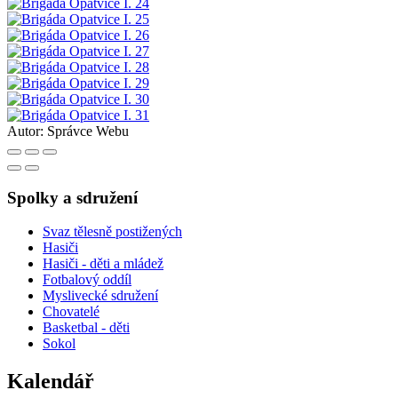
Autor:
Správce Webu
Spolky a sdružení
Svaz tělesně postižených
Hasiči
Hasiči - děti a mládež
Fotbalový oddíl
Myslivecké sdružení
Chovatelé
Basketbal - děti
Sokol
Kalendář