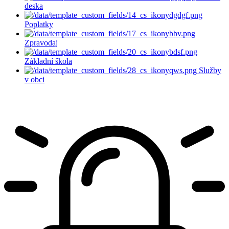
deska
Poplatky
Zpravodaj
Základní škola
Služby
v obci