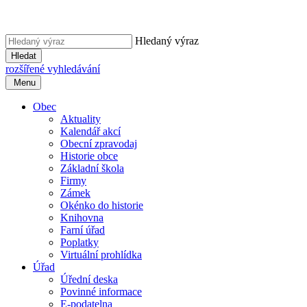
Hledaný výraz
Hledat
rozšířené vyhledávání
Menu
Obec
Aktuality
Kalendář akcí
Obecní zpravodaj
Historie obce
Základní škola
Firmy
Zámek
Okénko do historie
Knihovna
Farní úřad
Poplatky
Virtuální prohlídka
Úřad
Úřední deska
Povinné informace
E-podatelna