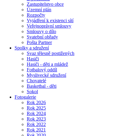
Zastupitelstvo obce
Územní plán
Rozpočty
Vyjádření k existenci sítí
Veřejnoprávní smlouvy
Smlouvy o dílo
Svatební obřady
Pošta Partner
Spolky a sdružení
Svaz tělesně postižených
Hasiči
Hasiči - děti a mládež
Fotbalový oddíl
Myslivecké sdružení
Chovatelé
Basketbal - děti
Sokol
Fotogalerie
Rok 2026
Rok 2025
Rok 2024
Rok 2023
Rok 2022
Rok 2021
Rok 2020