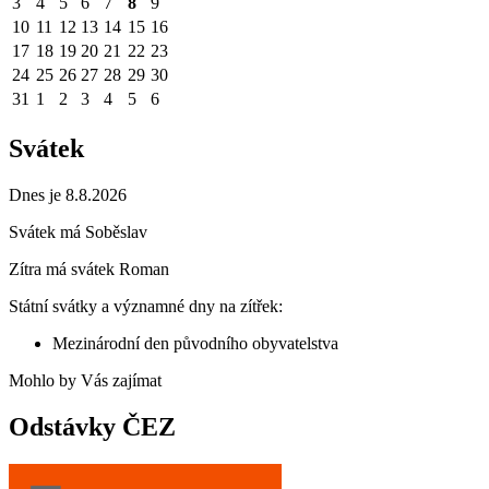
3
4
5
6
7
8
9
10
11
12
13
14
15
16
17
18
19
20
21
22
23
24
25
26
27
28
29
30
31
1
2
3
4
5
6
Svátek
Dnes je 8.8.2026
Svátek má
Soběslav
Zítra má svátek
Roman
Státní svátky a významné dny na zítřek:
Mezinárodní den původního obyvatelstva
Mohlo by Vás zajímat
Odstávky ČEZ