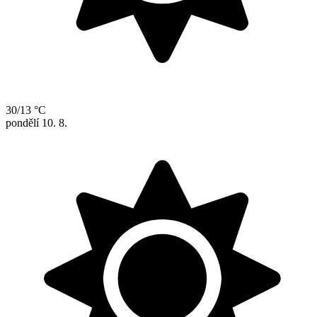
30/13 °C
pondělí
10. 8.