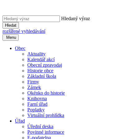
Hledaný výraz
Hledat
rozšířené vyhledávání
Menu
Obec
Aktuality
Kalendář akcí
Obecní zpravodaj
Historie obce
Základní škola
Firmy
Zámek
Okénko do historie
Knihovna
Farní úřad
Poplatky
Virtuální prohlídka
Úřad
Úřední deska
Povinné informace
E-podatelna