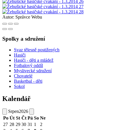
Autor:
Správce Webu
Spolky a sdružení
Svaz tělesně postižených
Hasiči
Hasiči - děti a mládež
Fotbalový oddíl
Myslivecké sdružení
Chovatelé
Basketbal - děti
Sokol
Kalendář
Srpen
2026
Po
Út
St
Čt
Pá
So
Ne
27
28
29
30
31
1
2