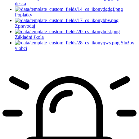
deska
Poplatky
Zpravodaj
Základní škola
Služby
v obci