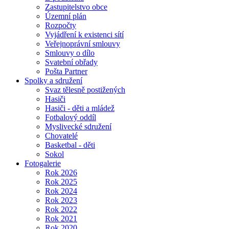
Zastupitelstvo obce
Územní plán
Rozpočty
Vyjádření k existenci sítí
Veřejnoprávní smlouvy
Smlouvy o dílo
Svatební obřady
Pošta Partner
Spolky a sdružení
Svaz tělesně postižených
Hasiči
Hasiči - děti a mládež
Fotbalový oddíl
Myslivecké sdružení
Chovatelé
Basketbal - děti
Sokol
Fotogalerie
Rok 2026
Rok 2025
Rok 2024
Rok 2023
Rok 2022
Rok 2021
Rok 2020