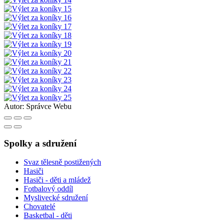
Autor:
Správce Webu
Spolky a sdružení
Svaz tělesně postižených
Hasiči
Hasiči - děti a mládež
Fotbalový oddíl
Myslivecké sdružení
Chovatelé
Basketbal - děti