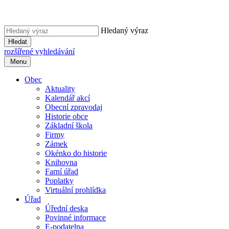
Hledaný výraz
Hledat
rozšířené vyhledávání
Menu
Obec
Aktuality
Kalendář akcí
Obecní zpravodaj
Historie obce
Základní škola
Firmy
Zámek
Okénko do historie
Knihovna
Farní úřad
Poplatky
Virtuální prohlídka
Úřad
Úřední deska
Povinné informace
E-podatelna