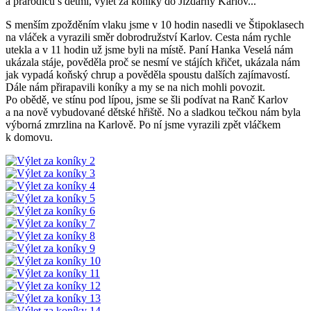
a prarodičů s dětmi, výlet za koníky do Jízdárny Karlov...
S menším zpožděním vlaku jsme v 10 hodin nasedli ve Štipoklasech
na vláček a vyrazili směr dobrodružství Karlov. Cesta nám rychle
utekla a v 11 hodin už jsme byli na místě. Paní Hanka Veselá nám
ukázala stáje, pověděla proč se nesmí ve stájích křičet, ukázala nám
jak vypadá koňský chrup a pověděla spoustu dalších zajímavostí.
Dále nám přirapavili koníky a my se na nich mohli povozit.
Po obědě, ve stínu pod lípou, jsme se šli podívat na Ranč Karlov
a na nově vybudované dětské hřiště. No a sladkou tečkou nám byla
výborná zmrzlina na Karlově. Po ní jsme vyrazili zpět vláčkem
k domovu.