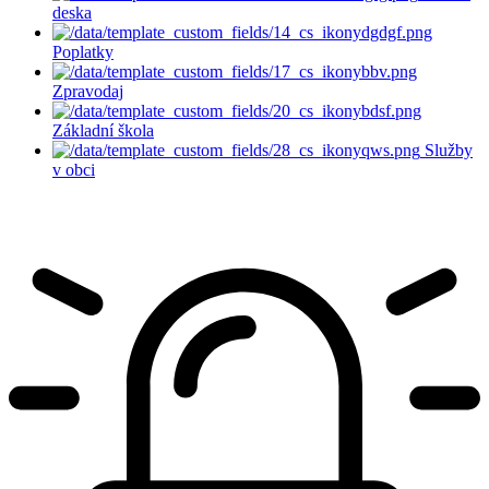
deska
Poplatky
Zpravodaj
Základní škola
Služby
v obci