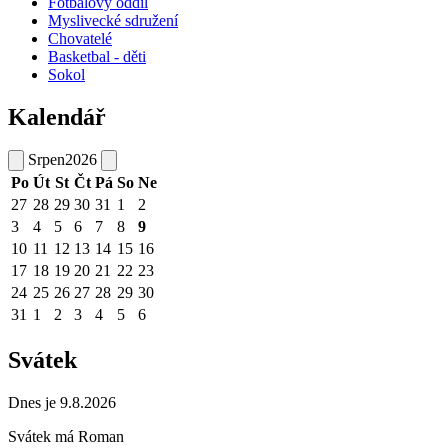
Fotbalový oddíl
Myslivecké sdružení
Chovatelé
Basketbal - děti
Sokol
Kalendář
Srpen
2026
Po
Út
St
Čt
Pá
So
Ne
27
28
29
30
31
1
2
3
4
5
6
7
8
9
10
11
12
13
14
15
16
17
18
19
20
21
22
23
24
25
26
27
28
29
30
31
1
2
3
4
5
6
Svátek
Dnes je 9.8.2026
Svátek má
Roman