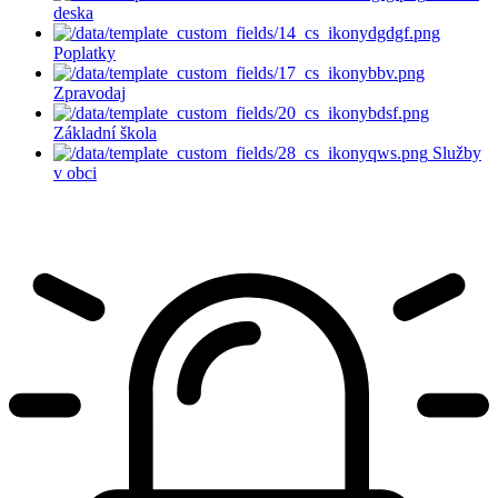
deska
Poplatky
Zpravodaj
Základní škola
Služby
v obci