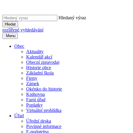
Hledaný výraz
Hledat
rozšířené vyhledávání
Menu
Obec
Aktuality
Kalendář akcí
Obecní zpravodaj
Historie obce
Základní škola
Firmy
Zámek
Okénko do historie
Knihovna
Farní úřad
Poplatky
Virtuální prohlídka
Úřad
Úřední deska
Povinné informace
E-podatelna