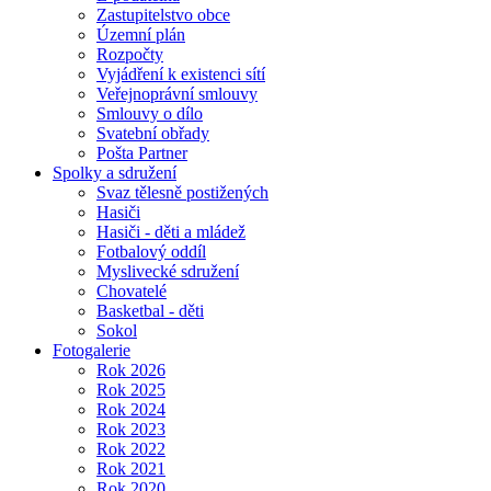
Zastupitelstvo obce
Územní plán
Rozpočty
Vyjádření k existenci sítí
Veřejnoprávní smlouvy
Smlouvy o dílo
Svatební obřady
Pošta Partner
Spolky a sdružení
Svaz tělesně postižených
Hasiči
Hasiči - děti a mládež
Fotbalový oddíl
Myslivecké sdružení
Chovatelé
Basketbal - děti
Sokol
Fotogalerie
Rok 2026
Rok 2025
Rok 2024
Rok 2023
Rok 2022
Rok 2021
Rok 2020