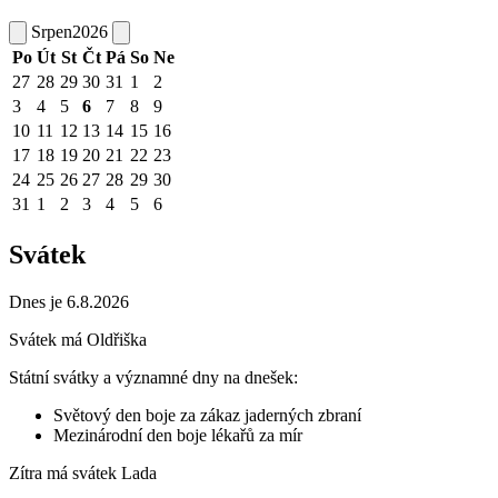
Srpen
2026
Po
Út
St
Čt
Pá
So
Ne
27
28
29
30
31
1
2
3
4
5
6
7
8
9
10
11
12
13
14
15
16
17
18
19
20
21
22
23
24
25
26
27
28
29
30
31
1
2
3
4
5
6
Svátek
Dnes je 6.8.2026
Svátek má
Oldřiška
Státní svátky a významné dny na dnešek:
Světový den boje za zákaz jaderných zbraní
Mezinárodní den boje lékařů za mír
Zítra má svátek
Lada