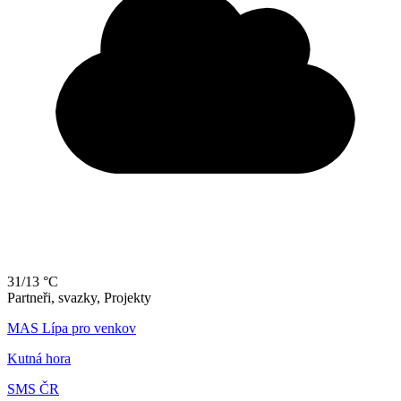
31/13 °C
Partneři, svazky, Projekty
MAS Lípa pro venkov
Kutná hora
SMS ČR