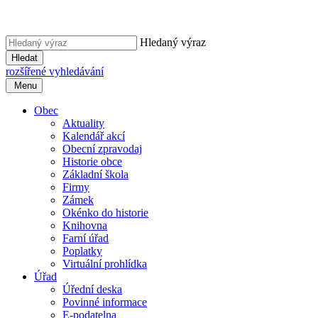
Hledaný výraz
Hledat
rozšířené vyhledávání
Menu
Obec
Aktuality
Kalendář akcí
Obecní zpravodaj
Historie obce
Základní škola
Firmy
Zámek
Okénko do historie
Knihovna
Farní úřad
Poplatky
Virtuální prohlídka
Úřad
Úřední deska
Povinné informace
E-podatelna