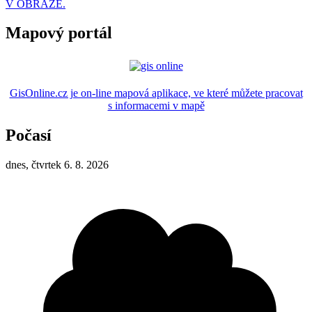
V OBRAZE.
Mapový portál
GisOnline.cz je on-line mapová aplikace, ve které můžete pracovat
s informacemi v mapě
Počasí
dnes, čtvrtek 6. 8. 2026