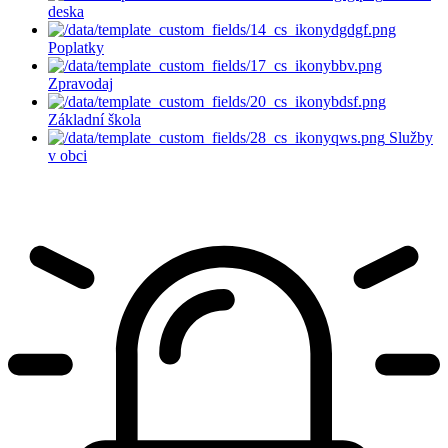
deska
Poplatky
Zpravodaj
Základní škola
Služby
v obci