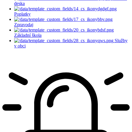
deska
Poplatky
Zpravodaj
Základní škola
Služby
v obci