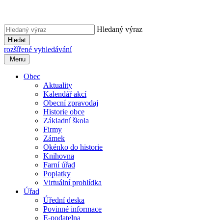
Hledaný výraz
Hledat
rozšířené vyhledávání
Menu
Obec
Aktuality
Kalendář akcí
Obecní zpravodaj
Historie obce
Základní škola
Firmy
Zámek
Okénko do historie
Knihovna
Farní úřad
Poplatky
Virtuální prohlídka
Úřad
Úřední deska
Povinné informace
E-podatelna