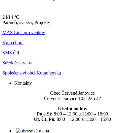
24/14 °C
Partneři, svazky, Projekty
MAS Lípa pro venkov
Kutná hora
SMS ČR
Středočeský kraj
Společenství obcí Kutnohorska
Kontakty
Obec Červené Janovice
Červené Janovice 102, 285 42
Úřední hodiny
Po a St:
8:00 – 12:00 a 13:00 – 16:00
Út, Čt, Pá:
8:00 – 12:00 a 13:00 – 15:00