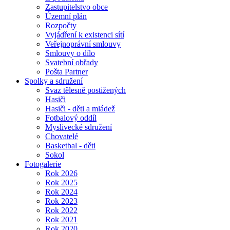
Zastupitelstvo obce
Územní plán
Rozpočty
Vyjádření k existenci sítí
Veřejnoprávní smlouvy
Smlouvy o dílo
Svatební obřady
Pošta Partner
Spolky a sdružení
Svaz tělesně postižených
Hasiči
Hasiči - děti a mládež
Fotbalový oddíl
Myslivecké sdružení
Chovatelé
Basketbal - děti
Sokol
Fotogalerie
Rok 2026
Rok 2025
Rok 2024
Rok 2023
Rok 2022
Rok 2021
Rok 2020