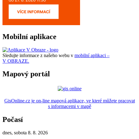
Mobilní aplikace
Sledujte informace z našeho webu v
mobilní aplikaci –
V OBRAZE.
Mapový portál
GisOnline.cz je on-line mapová aplikace, ve které můžete pracovat
s informacemi v mapě
Počasí
dnes, sobota 8. 8. 2026