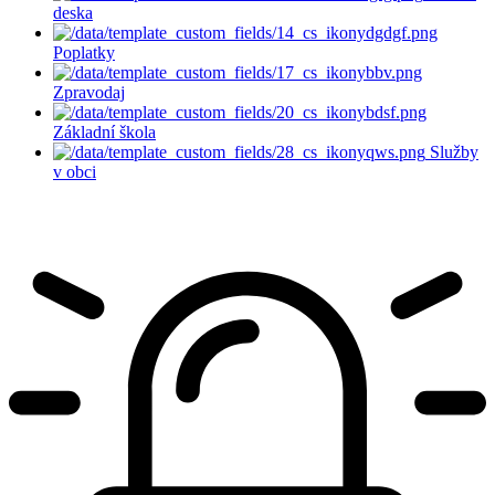
deska
Poplatky
Zpravodaj
Základní škola
Služby
v obci