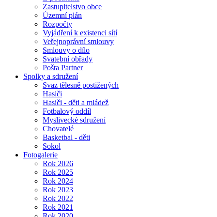
Zastupitelstvo obce
Územní plán
Rozpočty
Vyjádření k existenci sítí
Veřejnoprávní smlouvy
Smlouvy o dílo
Svatební obřady
Pošta Partner
Spolky a sdružení
Svaz tělesně postižených
Hasiči
Hasiči - děti a mládež
Fotbalový oddíl
Myslivecké sdružení
Chovatelé
Basketbal - děti
Sokol
Fotogalerie
Rok 2026
Rok 2025
Rok 2024
Rok 2023
Rok 2022
Rok 2021
Rok 2020