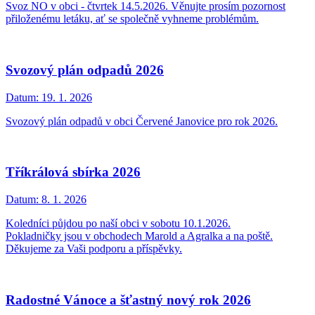
Svoz NO v obci - čtvrtek 14.5.2026. Věnujte prosím pozornost
přiloženému letáku, ať se společně vyhneme problémům.
Svozový plán odpadů 2026
Datum:
19. 1. 2026
Svozový plán odpadů v obci Červené Janovice pro rok 2026.
Tříkrálová sbírka 2026
Datum:
8. 1. 2026
Koledníci půjdou po naší obci v sobotu 10.1.2026.
Pokladničky jsou v obchodech Marold a Agralka a na poště.
Děkujeme za Vaši podporu a příspěvky.
Radostné Vánoce a šťastný nový rok 2026