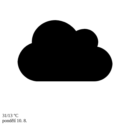
31/13 °C
pondělí
10. 8.