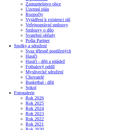
Zastupitelstvo obce
Územní plán
Rozpočty
Vyjádření k existenci sítí
Veřejnoprávní smlouvy
Smlouvy o dílo
Svatební obřady
Pošta Partner
Spolky a sdružení
Svaz tělesně postižených
Hasiči
Hasiči - děti a mládež
Fotbalový oddíl
Myslivecké sdružení
Chovatelé
Basketbal - děti
Sokol
Fotogalerie
Rok 2026
Rok 2025
Rok 2024
Rok 2023
Rok 2022
Rok 2021
Rok 2020