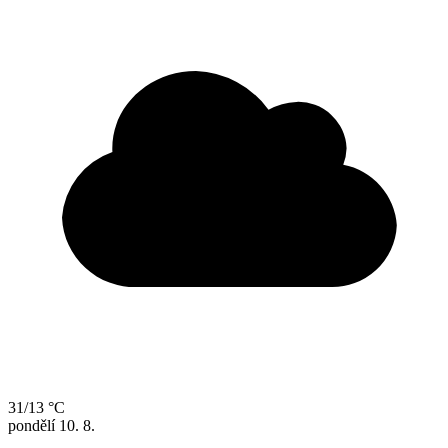
31/13 °C
pondělí
10. 8.