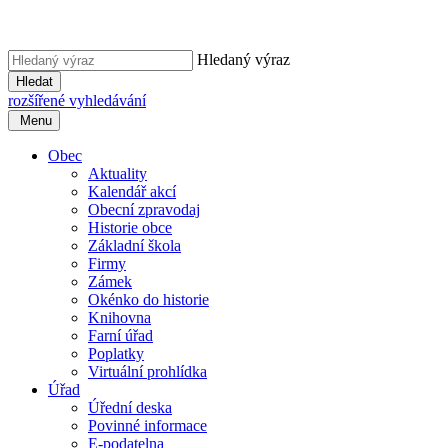
Hledaný výraz
Hledat
rozšířené vyhledávání
Menu
Obec
Aktuality
Kalendář akcí
Obecní zpravodaj
Historie obce
Základní škola
Firmy
Zámek
Okénko do historie
Knihovna
Farní úřad
Poplatky
Virtuální prohlídka
Úřad
Úřední deska
Povinné informace
E-podatelna