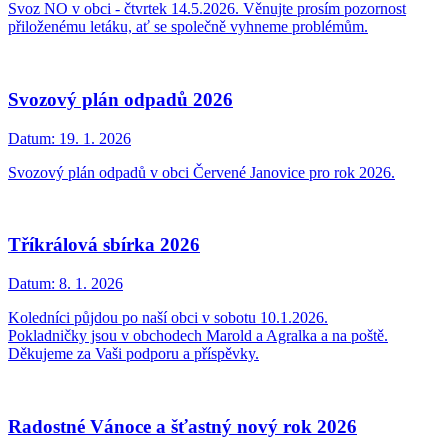
Svoz NO v obci - čtvrtek 14.5.2026. Věnujte prosím pozornost
přiloženému letáku, ať se společně vyhneme problémům.
Svozový plán odpadů 2026
Datum:
19. 1. 2026
Svozový plán odpadů v obci Červené Janovice pro rok 2026.
Tříkrálová sbírka 2026
Datum:
8. 1. 2026
Koledníci půjdou po naší obci v sobotu 10.1.2026.
Pokladničky jsou v obchodech Marold a Agralka a na poště.
Děkujeme za Vaši podporu a příspěvky.
Radostné Vánoce a šťastný nový rok 2026