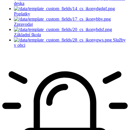
deska
Poplatky
Zpravodaj
Základní škola
Služby
v obci