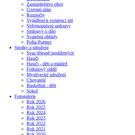
Zastupitelstvo obce
Územní plán
Rozpočty
Vyjádření k existenci sítí
Veřejnoprávní smlouvy
Smlouvy o dílo
Svatební obřady
Pošta Partner
Spolky a sdružení
Svaz tělesně postižených
Hasiči
Hasiči - děti a mládež
Fotbalový oddíl
Myslivecké sdružení
Chovatelé
Basketbal - děti
Sokol
Fotogalerie
Rok 2026
Rok 2025
Rok 2024
Rok 2023
Rok 2022
Rok 2021
Rok 2020