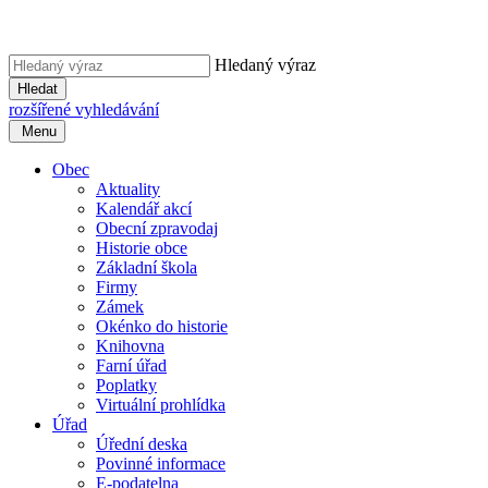
Hledaný výraz
Hledat
rozšířené vyhledávání
Menu
Obec
Aktuality
Kalendář akcí
Obecní zpravodaj
Historie obce
Základní škola
Firmy
Zámek
Okénko do historie
Knihovna
Farní úřad
Poplatky
Virtuální prohlídka
Úřad
Úřední deska
Povinné informace
E-podatelna