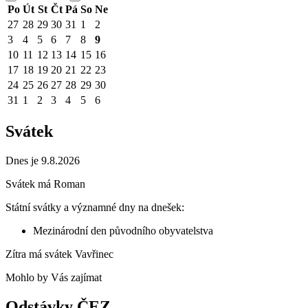
Po
Út
St
Čt
Pá
So
Ne
27
28
29
30
31
1
2
3
4
5
6
7
8
9
10
11
12
13
14
15
16
17
18
19
20
21
22
23
24
25
26
27
28
29
30
31
1
2
3
4
5
6
Svátek
Dnes je 9.8.2026
Svátek má
Roman
Státní svátky a významné dny na dnešek:
Mezinárodní den původního obyvatelstva
Zítra má svátek
Vavřinec
Mohlo by Vás zajímat
Odstávky ČEZ