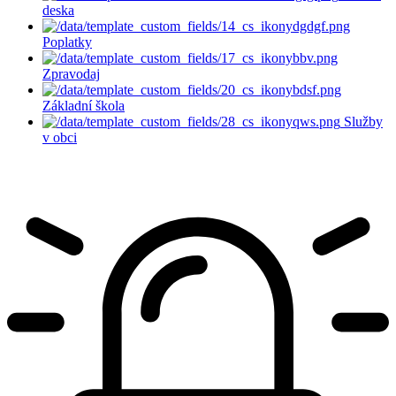
deska
Poplatky
Zpravodaj
Základní škola
Služby
v obci